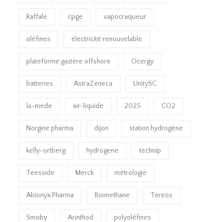
Raffale
cpge
vapocraqueur
oléfines
électricité renouvelable
plateforme gazière offshore
Ocergy
batteries
AstraZeneca
UnitySC
la-mede
air-liquide
2025
CO2
Norgine pharma
dijon
station hydrogène
kelly-ortberg
hydrogene
technip
Teesside
Merck
métrologie
Abionyx Pharma
Biomethane
Tereos
Smoby
Arinthod
polyoléfines