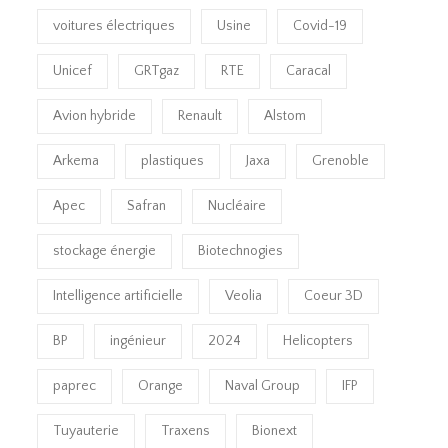
voitures électriques
Usine
Covid-19
Unicef
GRTgaz
RTE
Caracal
Avion hybride
Renault
Alstom
Arkema
plastiques
Jaxa
Grenoble
Apec
Safran
Nucléaire
stockage énergie
Biotechnogies
Intelligence artificielle
Veolia
Coeur 3D
BP
ingénieur
2024
Helicopters
paprec
Orange
Naval Group
IFP
Tuyauterie
Traxens
Bionext