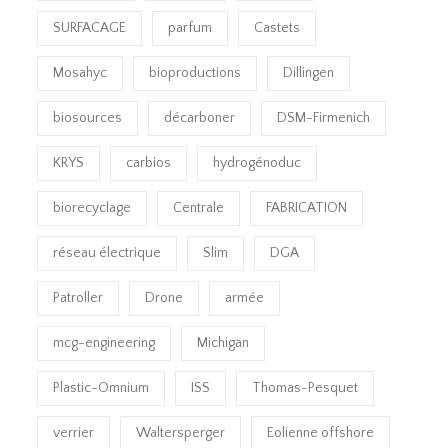
SURFACAGE
parfum
Castets
Mosahyc
bioproductions
Dillingen
biosources
décarboner
DSM-Firmenich
KRYS
carbios
hydrogénoduc
biorecyclage
Centrale
FABRICATION
réseau électrique
Slim
DGA
Patroller
Drone
armée
mcg-engineering
Michigan
Plastic-Omnium
ISS
Thomas-Pesquet
verrier
Waltersperger
Eolienne offshore