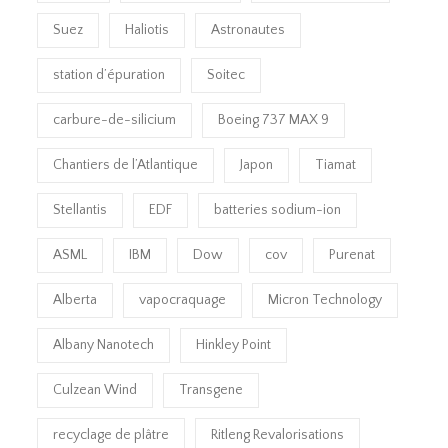
Suez
Haliotis
Astronautes
station d’épuration
Soitec
carbure-de-silicium
Boeing 737 MAX 9
Chantiers de l’Atlantique
Japon
Tiamat
Stellantis
EDF
batteries sodium-ion
ASML
IBM
Dow
cov
Purenat
Alberta
vapocraquage
Micron Technology
Albany Nanotech
Hinkley Point
Culzean Wind
Transgene
recyclage de plâtre
Ritleng Revalorisations