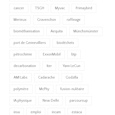
cancer
TSGH
Myvac
Primaybird
Merieux
Gravenchon
raffinage
biométhanisation
Aequita
Münchsmünster
port de Gennevilliers
biodéchets
pétrochimie
ExxonMobil
btp
decarbonation
Iter
Yann LeCun
AMI Labs
Cadarache
Godzilla
polymère
McPhy
fusion-nuléaire
IA physique
New Delhi
parcoursup
insa
emploi
incam
estaca