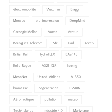
électromobilité
Wattman
Biaggi
Monaco
bio-impression
DeepMind
Carnegie Mellon
Voxan
Venturi
Bouygues Telecom
Sfr
Iliad
Arcep
British Rail
HydroFLEX
BAe 146
Rolls-Royce
A321-XLR
Boeing
MesoNet
United-Airlines
A-350
biomasse
cogénération
OWKIN
Aéronautique
pollution
meteo
Tech4Islands
Industrie 4.0
Marignane