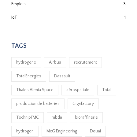
Emplois
3
IoT
1
TAGS
hydrogène
Airbus
recrutement
TotalEnergies
Dassault
Thales Alenia Space
aérospatiale
Total
production de batteries
Gigafactory
TechnipFMC
mbda
bioraffinerie
hydrogen
McG Engineering
Douai