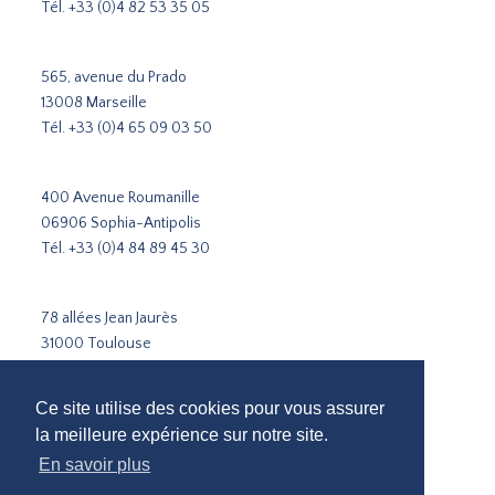
Tél.
+33 (0)4 82 53 35 05
565, avenue du Prado
13008 Marseille
Tél.
+33 (0)4 65 09 03 50
400 Avenue Roumanille
06906 Sophia-Antipolis
Tél.
+33 (0)4 84 89 45 30
78 allées Jean Jaurès
31000 Toulouse
Tél.
+33 5 31 51 02 35
Ce site utilise des cookies pour vous assurer
la meilleure expérience sur notre site.
Cabinet de recrutement Paris
Cabinet de recrutement Lyon
En savoir plus
Cabinet de recrutement Marseille