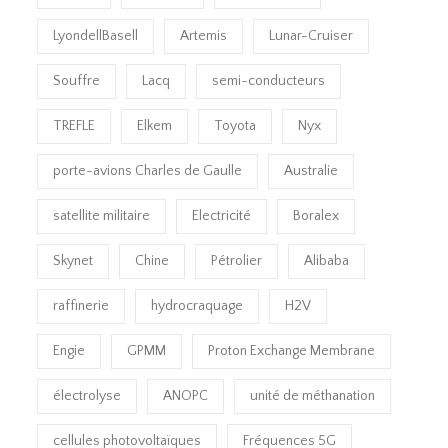
LyondellBasell
Artemis
Lunar-Cruiser
Souffre
Lacq
semi-conducteurs
TREFLE
Elkem
Toyota
Nyx
porte-avions Charles de Gaulle
Australie
satellite militaire
Electricité
Boralex
Skynet
Chine
Pétrolier
Alibaba
raffinerie
hydrocraquage
H2V
Engie
GPMM
Proton Exchange Membrane
électrolyse
ANOPC
unité de méthanation
cellules photovoltaïques
Fréquences 5G