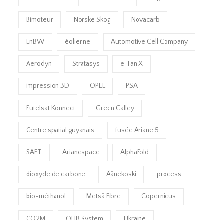
Bimoteur
Norske Skog
Novacarb
EnBW
éolienne
Automotive Cell Company
Aerodyn
Stratasys
e-Fan X
impression 3D
OPEL
PSA
Eutelsat Konnect
Green Calley
Centre spatial guyanais
fusée Ariane 5
SAFT
Arianespace
AlphaFold
dioxyde de carbone
Äänekoski
process
bio-méthanol
Metsä Fibre
Copernicus
CO2M
OHB System
Ukraine