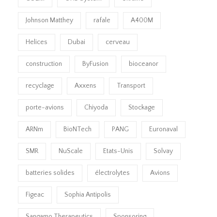
Johnson Matthey
rafale
A400M
Helices
Dubai
cerveau
construction
ByFusion
bioceanor
recyclage
Axxens
Transport
porte-avions
Chiyoda
Stockage
ARNm
BioNTech
PANG
Euronaval
SMR
NuScale
Etats-Unis
Solvay
batteries solides
électrolytes
Avions
Figeac
Sophia Antipolis
Sangamo Therapeutics
Sponsoring