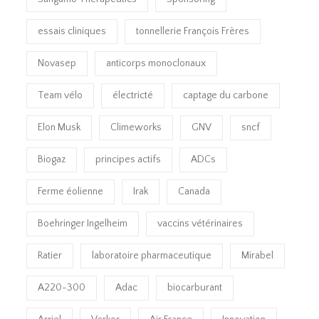
essais cliniques
tonnellerie François Frères
Novasep
anticorps monoclonaux
Team vélo
électricté
captage du carbone
Elon Musk
Climeworks
GNV
sncf
Biogaz
principes actifs
ADCs
Ferme éolienne
Irak
Canada
Boehringer Ingelheim
vaccins vétérinaires
Ratier
laboratoire pharmaceutique
Mirabel
A220-300
Adac
biocarburant