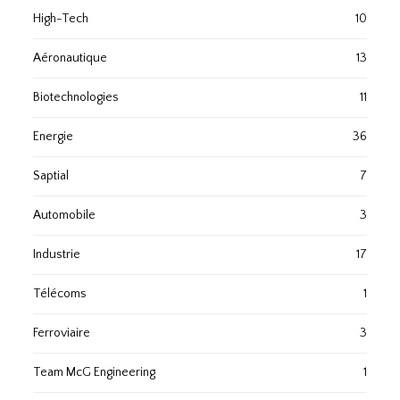
High-Tech
10
Aéronautique
13
Biotechnologies
11
Energie
36
Saptial
7
Automobile
3
Industrie
17
Télécoms
1
Ferroviaire
3
Team McG Engineering
1