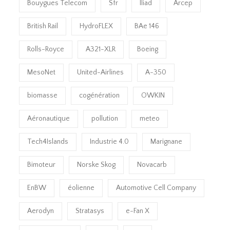
Bouygues Telecom
Sfr
Iliad
Arcep
British Rail
HydroFLEX
BAe 146
Rolls-Royce
A321-XLR
Boeing
MesoNet
United-Airlines
A-350
biomasse
cogénération
OWKIN
Aéronautique
pollution
meteo
Tech4Islands
Industrie 4.0
Marignane
Bimoteur
Norske Skog
Novacarb
EnBW
éolienne
Automotive Cell Company
Aerodyn
Stratasys
e-Fan X