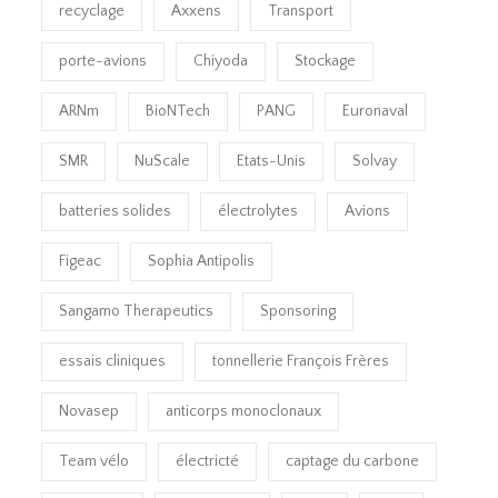
recyclage
Axxens
Transport
porte-avions
Chiyoda
Stockage
ARNm
BioNTech
PANG
Euronaval
SMR
NuScale
Etats-Unis
Solvay
batteries solides
électrolytes
Avions
Figeac
Sophia Antipolis
Sangamo Therapeutics
Sponsoring
essais cliniques
tonnellerie François Frères
Novasep
anticorps monoclonaux
Team vélo
électricté
captage du carbone