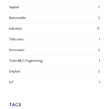
Saptial
7
Automobile
3
Industrie
17
Télécoms
1
Ferroviaire
3
Team McG Engineering
1
Emplois
3
IoT
1
TAGS