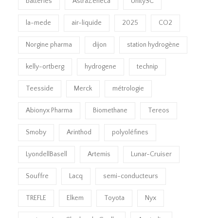
batteries
AstraZeneca
UnitySC
la-mede
air-liquide
2025
CO2
Norgine pharma
dijon
station hydrogène
kelly-ortberg
hydrogene
technip
Teesside
Merck
métrologie
Abionyx Pharma
Biomethane
Tereos
Smoby
Arinthod
polyoléfines
LyondellBasell
Artemis
Lunar-Cruiser
Souffre
Lacq
semi-conducteurs
TREFLE
Elkem
Toyota
Nyx