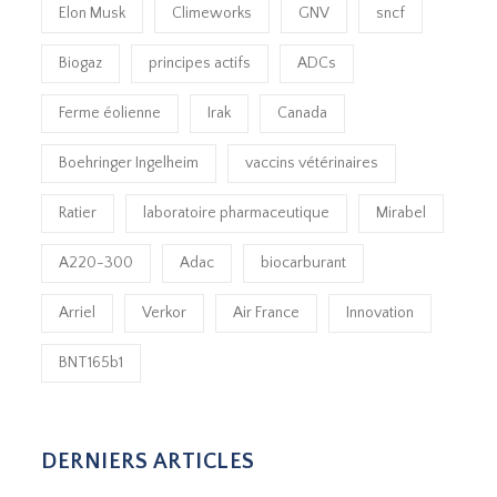
Elon Musk
Climeworks
GNV
sncf
Biogaz
principes actifs
ADCs
Ferme éolienne
Irak
Canada
Boehringer Ingelheim
vaccins vétérinaires
Ratier
laboratoire pharmaceutique
Mirabel
A220-300
Adac
biocarburant
Arriel
Verkor
Air France
Innovation
BNT165b1
DERNIERS ARTICLES