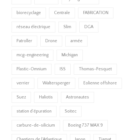
biorecyclage
Centrale
FABRICATION
réseau électrique
Slim
DGA
Patroller
Drone
armée
mcg-engineering
Michigan
Plastic-Omnium
ISS
Thomas-Pesquet
verrier
Waltersperger
Eolienne offshore
Suez
Haliotis
Astronautes
station d’épuration
Soitec
carbure-de-silicium
Boeing 737 MAX 9
Chantiers de l’Atlantique
Japon
Tiamat