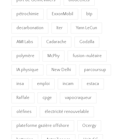
port de Gennevilliers
biodéchets
pétrochimie
ExxonMobil
btp
decarbonation
Iter
Yann LeCun
AMI Labs
Cadarache
Godzilla
polymère
McPhy
fusion-nuléaire
IA physique
New Delhi
parcoursup
insa
emploi
incam
estaca
Raffale
cpge
vapocraqueur
oléfines
électricité renouvelable
plateforme gazière offshore
Ocergy