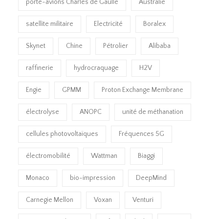
porte-avions Charles de Gaulle
Australie
satellite militaire
Electricité
Boralex
Skynet
Chine
Pétrolier
Alibaba
raffinerie
hydrocraquage
H2V
Engie
GPMM
Proton Exchange Membrane
électrolyse
ANOPC
unité de méthanation
cellules photovoltaïques
Fréquences 5G
électromobilité
Wattman
Biaggi
Monaco
bio-impression
DeepMind
Carnegie Mellon
Voxan
Venturi