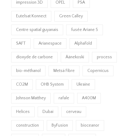
impression 3D
OPEL
PSA
Eutelsat Konnect
Green Calley
Centre spatial guyanais
fusée Ariane 5
SAFT
Arianespace
AlphaFold
dioxyde de carbone
Äänekoski
process
bio-méthanol
Metsä Fibre
Copernicus
CO2M
OHB System
Ukraine
Johnson Matthey
rafale
A400M
Helices
Dubai
cerveau
construction
ByFusion
bioceanor