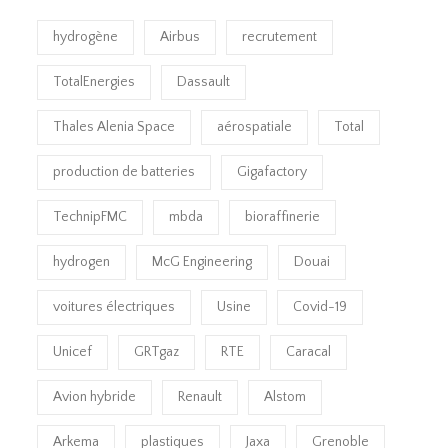
hydrogène
Airbus
recrutement
TotalEnergies
Dassault
Thales Alenia Space
aérospatiale
Total
production de batteries
Gigafactory
TechnipFMC
mbda
bioraffinerie
hydrogen
McG Engineering
Douai
voitures électriques
Usine
Covid-19
Unicef
GRTgaz
RTE
Caracal
Avion hybride
Renault
Alstom
Arkema
plastiques
Jaxa
Grenoble