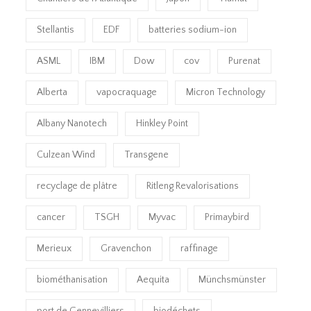
Stellantis
EDF
batteries sodium-ion
ASML
IBM
Dow
cov
Purenat
Alberta
vapocraquage
Micron Technology
Albany Nanotech
Hinkley Point
Culzean Wind
Transgene
recyclage de plâtre
Ritleng Revalorisations
cancer
TSGH
Myvac
Primaybird
Merieux
Gravenchon
raffinage
biométhanisation
Aequita
Münchsmünster