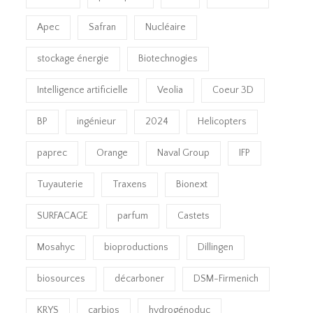
Apec
Safran
Nucléaire
stockage énergie
Biotechnogies
Intelligence artificielle
Veolia
Coeur 3D
BP
ingénieur
2024
Helicopters
paprec
Orange
Naval Group
IFP
Tuyauterie
Traxens
Bionext
SURFACAGE
parfum
Castets
Mosahyc
bioproductions
Dillingen
biosources
décarboner
DSM-Firmenich
KRYS
carbios
hydrogénoduc