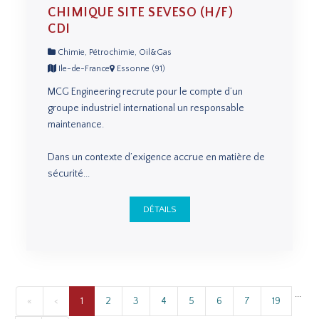
CHIMIQUE SITE SEVESO (H/F)
CDI
Chimie, Pétrochimie, Oil&Gas
Ile-de-France
Essonne (91)
MCG Engineering recrute pour le compte d’un
groupe industriel international un responsable
maintenance.
Dans un contexte d’exigence accrue en matière de
sécurité...
DÉTAILS
...
«
<
1
2
3
4
5
6
7
19