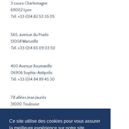
3 cours Charlemagne
69002 Lyon
Tél.
+33 (0)4 82 53 35 05
565, avenue du Prado
13008 Marseille
Tél.
+33 (0)4 65 09 03 50
400 Avenue Roumanille
06906 Sophia-Antipolis
Tél.
+33 (0)4 84 89 45 30
78 allées Jean Jaurès
31000 Toulouse
Tél.
+33 5 31 51 02 35
Ce site utilise des cookies pour vous assurer
Cabinet de recrutement Paris
la meilleure expérience sur notre site.