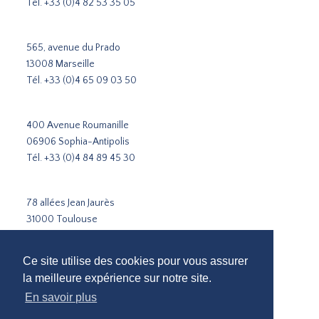
Tél.
+33 (0)4 82 53 35 05
565, avenue du Prado
13008 Marseille
Tél.
+33 (0)4 65 09 03 50
400 Avenue Roumanille
06906 Sophia-Antipolis
Tél.
+33 (0)4 84 89 45 30
78 allées Jean Jaurès
31000 Toulouse
Tél.
+33 5 31 51 02 35
Ce site utilise des cookies pour vous assurer
Cabinet de recrutement Paris
la meilleure expérience sur notre site.
Cabinet de recrutement Lyon
En savoir plus
Cabinet de recrutement Marseille