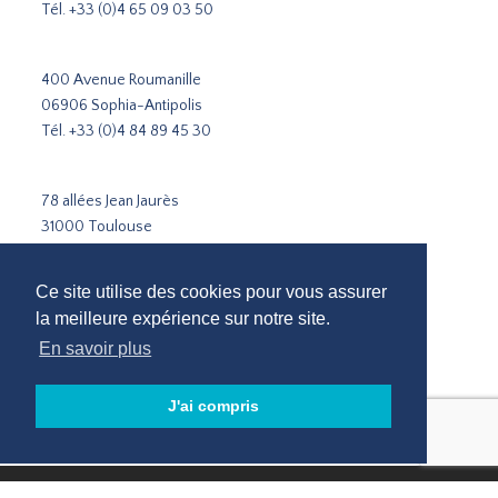
Tél.
+33 (0)4 65 09 03 50
400 Avenue Roumanille
06906 Sophia-Antipolis
Tél.
+33 (0)4 84 89 45 30
78 allées Jean Jaurès
31000 Toulouse
Tél.
+33 5 31 51 02 35
Ce site utilise des cookies pour vous assurer
Cabinet de recrutement Paris
la meilleure expérience sur notre site.
Cabinet de recrutement Lyon
En savoir plus
Cabinet de recrutement Marseille
Recrutement Sophia-Antipolis
J'ai compris
Cabinet de recrutement Toulouse