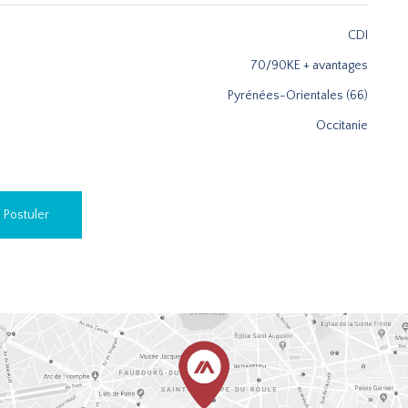
CDI
70/90KE + avantages
Pyrénées-Orientales (66)
Occitanie
Postuler