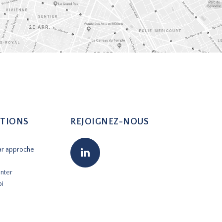
TIONS
REJOIGNEZ-NOUS
ar approche
nter
oi