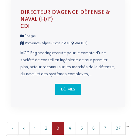
DIRECTEUR D’AGENCE DÉFENSE &
NAVAL (H/F)
CDI
Énergie
Provence-Alpes-Côte d’Azur
Var (83)
MCG Engineering recrute pour le compte d’une
société de conseil en ingénierie de tout premier
plan, acteur reconnu sur les marchés de la défense,
du naval et des systèmes complexes,...
DÉTAILS
...
«
<
1
2
3
4
5
6
7
37