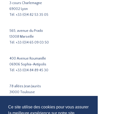
3 cours Charlemagne
69002 Lyon
Tél.
+33 (0)4 82 53 35 05
565, avenue du Prado
13008 Marseille
Tél.
+33 (0)4 65 09 03 50
400 Avenue Roumanille
06906 Sophia-Antipolis
Tél.
+33 (0)4 84 89 45 30
78 allées Jean Jaurès
31000 Toulouse
Tél.
+33 5 31 51 02 35
Ce site utilise des cookies pour vous assurer
Cabinet de recrutement Paris
la meilleure expérience sur notre site.